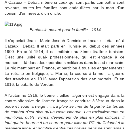
A Cazaux – Debat, même si ceux qui sont partis combattre sont
revenus, toutes les familles sont endeuillées par la mort d’un
cousin, d’un neveu, d’un oncle.
Fantassin posant pour la famille - 1914
Il s’appelait Jean - Marie Joseph Dominique Lacaze. Il était né à
Cazaux Debat. Il était parti en Tunisie au début des années
1900. En août 1914, il est militaire au 8ème tirailleur tunisien.
C’est une unité quai- professionnelle, qui est engagé à ce
moment – là dans des opérations militaires dans le sud marocain.
Le régiment part en France, et participe à tous les engagements :
La retraite en Belgique, la Marne, la course à la mer, la guerre
des tranchée en 1915 avec l’apparition des gaz mortels. Et en
1916, la bataille de Verdun.
A l’automne 1916, le 8ème tirailleur algérien est engagé dans la
contre-offensive de l’armée française conduite à Verdun dans la
boue et sous la neige : «
La pluie se met de la partie Le terrain
de combat n'est plus qu'un vaste cloaque. Les ravitaillements en
munitions, outils, vivres, deviennent de plus en plus difficiles. Il
faut quatre heures à un coureur pour aller du PC. du Colonel à la
première ligne, et nombre d'entre ces braves gens ne sont jamais