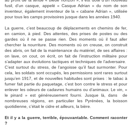
au profit de la tenue « bleue horizon », il est doté d’un nouveau
fusil, d’un casque, appelé « Casque Adrian » du nom de son
inventeur, également inventeur de la « cabane Adrian », utilisée
pour tous les camps provisoires jusque dans les années 1940.
La guerre, c’est beaucoup de déplacements en chemins de fer,
en camion, à pied. Des attentes, des prises de postes ou des
gardes où il ne se passe rien. Des moments où il faut aller
chercher la nourriture. Des moments où on creuse, on construit
des abris, on fait de la maintenance du matériel, de ses affaires :
on lave, on cout, on écrit, on fait de l’instruction militaire pour
s’adapter aux évolutions tactiques et techniques de l’adversaire.
C’est surtout du stress, de l’angoisse qu’il faut surmonter. Pour
cela, les soldats sont occupés, les permissions sont rares surtout
jusqu’en 1917, et de nouvelles habitudes sont prises : le tabac à
fumer fait partie du paquetage, c’est bon contre le stress et pour
enlever les odeurs de cadavres humains ou d’animaux. Le vin, «
le pinard » est généreusement fourni. Jusque là, dans de
nombreuses régions, en particulier les Pyrénées, la boisson
quotidienne, c’était le cidre et ailleurs, la bière.
Et il y a la guerre, terrible, épouvantable. Comment raconter
?