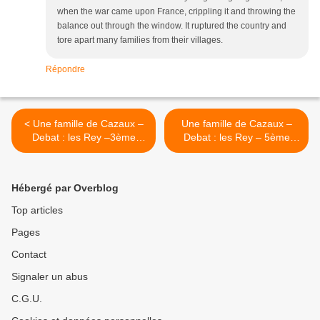
when the war came upon France, crippling it and throwing the
balance out through the window. It ruptured the country and
tore apart many families from their villages.
Répondre
< Une famille de Cazaux –
Une famille de Cazaux –
Debat : les Rey –3ème
Debat : les Rey – 5ème
partie : Louis Rey, l’héritier
partie : Maria Compagnet,
épouse Rey, de
Barrancoueu à Cazaux -
Hébergé par Overblog
Debat >
Top articles
Pages
Contact
Signaler un abus
C.G.U.