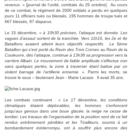
revenus
. » [journal de l’unité, combats du 25 octobre]. Au cours
de ce combat, le régiment de 2000 soldats a perdu en quelques
jours 11 officiers tués ou blessés, 195 hommes de troupe tués et
667 blessés, 87 disparus.
Le 15 décembre, «
à 10h30 précises, l'attaque est donnée. Les
vagues d'assaut sortent de la tranchée. Vers 11h15, les 2e et 4e
Bataillons avaient atteint leurs objectifs respectifs. Le 5ème
Bataillon qui s'est porté du Ravin des Trois Cornes au Ravin de la
Couleuvre, dés l'attaque, continue à 13h38 sa progression vers la
carrière Albain. Le mouvement de faible amplitude s’effectue non
sans quelques pertes, la zone à traverser étant battue par un
violent barrage de l'artillerie ennemie.
». Parmi les morts, se
trouve le sous – lieutenant Jean - Marie Lacaze. Il avait 35 ans.
Les combats continuent : «
Le 17 décembre, les conditions
climatiques étaient déplorables, les hommes s’enfoncent
jusqu'aux genoux dans une boue glacée; la neige ne cesse de
tomber. Les travaux de l'organisation de la position sont de ce fait
rendus extrêmement pénibles et les Tirailleurs, soumis à un
bombardement ininterrompu, ont à souffrir plus encore des