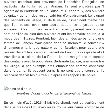
ouvriers coloniaux des provinces de l’Indochine Française, en
particulier du Tonkin et de l’Annam. Ils sont encadrés par 3
agents de la Poudrerie de Toulouse, et 11 caporaux, des ouvriers
coloniaux qui ont des responsabilités d’encadrement. La plupart
des habitants du village, et de la vallée, n’imaginent même pas
que l’on puisse avoir une autre apparence physique qu’un
européen. Ces hommes restent entre eux, parlent leur langue,
sont habillés du bleu des ouvriers et ont les cheveux courts, à la
mode des militaires. Pourtant, bien des années après, une vieille
femme de Lançon avait gardé dans sa mémoire le souvenir «
d’hommes à la longue natte » qui lui faisaient peur quand elle
passait devant leur camp en venant de Lançon alors qu’elle allait
travailler à la scierie de La Prade. Ils ont malgré ces réticences
des contacts avec la population. Bertrande Lacaze, une jeune fille
du village, a par exemple était embauchée comme cantinière
dans le camp. Ils peuvent sortir, ils ne sont pas prisonniers. Ils
reçoivent des visites d’Arreau, d’après les rapports de police.
Peintres d'obus indochinois à l'arsenal de Tarbes
En ce mois d’août 1918, il fait très chaud, tout particulièrement
dans le prés des Coureyes où se trouve leur camp, composé de