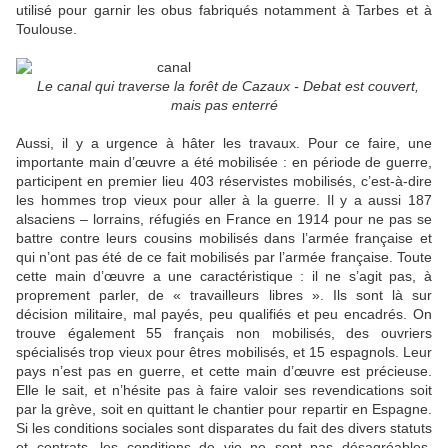
utilisé pour garnir les obus fabriqués notamment à Tarbes et à
Toulouse.
Le canal qui traverse la forêt de Cazaux - Debat est couvert,
mais pas enterré
Aussi, il y a urgence à hâter les travaux. Pour ce faire, une
importante main d’œuvre a été mobilisée : en période de guerre,
participent en premier lieu 403 réservistes mobilisés, c’est-à-dire
les hommes trop vieux pour aller à la guerre. Il y a aussi 187
alsaciens – lorrains, réfugiés en France en 1914 pour ne pas se
battre contre leurs cousins mobilisés dans l’armée française et
qui n’ont pas été de ce fait mobilisés par l’armée française. Toute
cette main d’œuvre a une caractéristique : il ne s’agit pas, à
proprement parler, de « travailleurs libres ». Ils sont là sur
décision militaire, mal payés, peu qualifiés et peu encadrés. On
trouve également 55 français non mobilisés, des ouvriers
spécialisés trop vieux pour êtres mobilisés, et 15 espagnols. Leur
pays n’est pas en guerre, et cette main d’œuvre est précieuse.
Elle le sait, et n’hésite pas à faire valoir ses revendications soit
par la grève, soit en quittant le chantier pour repartir en Espagne.
Si les conditions sociales sont disparates du fait des divers statuts
et contrats, les conditions de vie ne sont pas désagréables.