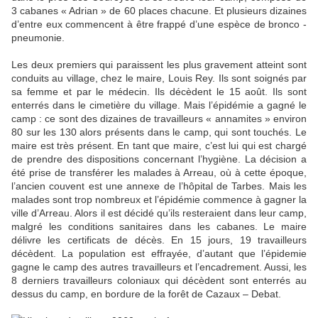
3 cabanes « Adrian » de 60 places chacune. Et plusieurs dizaines
d’entre eux commencent à être frappé d’une espèce de bronco -
pneumonie.
Les deux premiers qui paraissent les plus gravement atteint sont
conduits au village, chez le maire, Louis Rey. Ils sont soignés par
sa femme et par le médecin. Ils décèdent le 15 août. Ils sont
enterrés dans le cimetière du village. Mais l’épidémie a gagné le
camp : ce sont des dizaines de travailleurs « annamites » environ
80 sur les 130 alors présents dans le camp, qui sont touchés. Le
maire est très présent. En tant que maire, c’est lui qui est chargé
de prendre des dispositions concernant l’hygiène. La décision a
été prise de transférer les malades à Arreau, où à cette époque,
l’ancien couvent est une annexe de l’hôpital de Tarbes. Mais les
malades sont trop nombreux et l’épidémie commence à gagner la
ville d’Arreau. Alors il est décidé qu’ils resteraient dans leur camp,
malgré les conditions sanitaires dans les cabanes. Le maire
délivre les certificats de décès. En 15 jours, 19 travailleurs
décèdent. La population est effrayée, d’autant que l’épidemie
gagne le camp des autres travailleurs et l’encadrement. Aussi, les
8 derniers travailleurs coloniaux qui décèdent sont enterrés au
dessus du camp, en bordure de la forêt de Cazaux – Debat.