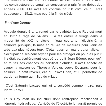
: cet avantage avait été inclus dans l’accord passé en 1912 avec
les constructeurs du canal. La concession a pris fin au début des
années 2000. Elle avait été conclue pour 8 kw/h, ce qui était
beaucoup en 1912, mais peu à la fin du siècle.
Fin d’une époque
Aveugle depuis 5 ans, rongé par le diabète, Louis Rey est mort
en 1927 à l’âge de 54 ans. Il a fait entrer le village dans la
modernité du XXème siècle : l’eau courante, l’électricité, la
salubrité publique, la mise en œuvre de mesures pour venir en
aide aux plus nécessiteux. C’était aussi un maire paternaliste. Il
s’occupait de ses concitoyens pour les protéger ou pour les punir.
Il s’était particulièrement occupé du petit Jean Bégué, pour qu’il
ait toutes ses chances au certificat d’études. Il avait acheté en
viager la maison de Thérésia Verdier, veuve Despars, pour lui
assurer un petit revenu, elle qui n’avait rien, et lui permettre de
garder sa ferme au milieu du village.
C’est Saturnin Lacaze qui lui a succédé comme maire, puis
Pierre Ferou.
Louis Rey était un industriel dont l'entreprise fonctionnait à
l’énergie hydraulique. L’arrivée de l’électricité lui aurait permis de