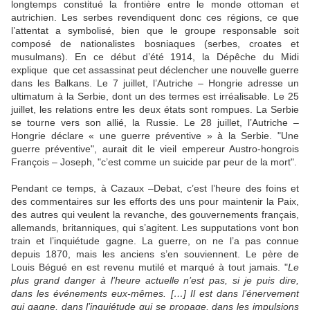
longtemps constitué la frontière entre le monde ottoman et
autrichien. Les serbes revendiquent donc ces régions, ce que
l’attentat a symbolisé, bien que le groupe responsable soit
composé de nationalistes bosniaques (serbes, croates et
musulmans). En ce début d’été 1914, la Dépêche du Midi
explique que cet assassinat peut déclencher une nouvelle guerre
dans les Balkans. Le 7 juillet, l’Autriche – Hongrie adresse un
ultimatum à la Serbie, dont un des termes est irréalisable. Le 25
juillet, les relations entre les deux états sont rompues. La Serbie
se tourne vers son allié, la Russie. Le 28 juillet, l’Autriche –
Hongrie déclare « une guerre préventive » à la Serbie. "Une
guerre préventive", aurait dit le vieil empereur Austro-hongrois
François – Joseph, "c’est comme un suicide par peur de la mort".
Pendant ce temps, à Cazaux –Debat, c’est l’heure des foins et
des commentaires sur les efforts des uns pour maintenir la Paix,
des autres qui veulent la revanche, des gouvernements français,
allemands, britanniques, qui s’agitent. Les supputations vont bon
train et l’inquiétude gagne. La guerre, on ne l’a pas connue
depuis 1870, mais les anciens s’en souviennent. Le père de
Louis Bégué en est revenu mutilé et marqué à tout jamais. "
Le
plus grand danger à l’heure actuelle n’est pas, si je puis dire,
dans les événements eux-mêmes. […] Il est dans l’énervement
qui gagne, dans l’inquiétude qui se propage, dans les impulsions