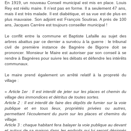
En 1919, un nouveau Conseil municipal est mis en place. Louis
Rey est réélu maire. Il n’est pas en forme. Il a seulement 47 ans,
mais il est très malade. Il est diabétique, et sa vue est de plus en
plus mauvaise. Son adjoint est François Soutiras. A prés de 100
ans, Jacques Carrère est toujours conseiller municipal !
Le conflit entre la commune et Baptiste Lafaille au sujet des
arbres abattus par ce dernier a survécu à la guerre : le tribunal
civil de première instance de Bagnère de Bigorre doit se
prononcer. Monsieur le Maire est autoriser par son conseil à se
rendre à Bagnères pour suivre les débats et défendre les intérêts
communaux.
Le maire prend également un arrêté relatif à la propreté du
village :
«
Article 1er : Il est interdit de jeter sur les places et chemin du
village des immondices et détritus de toutes sortes.
Article 2 : Il est interdit de faire des dépôts de fumier sur la voie
publique et en tous lieux, propriétés privées ou autres,
permettant l’écoulement du purin sur les places et chemins du
village.
Article 3 : chaque habitant fera balayer la voie publique au devant
et autour de sa maison dans les endroits qui lui seront désignés