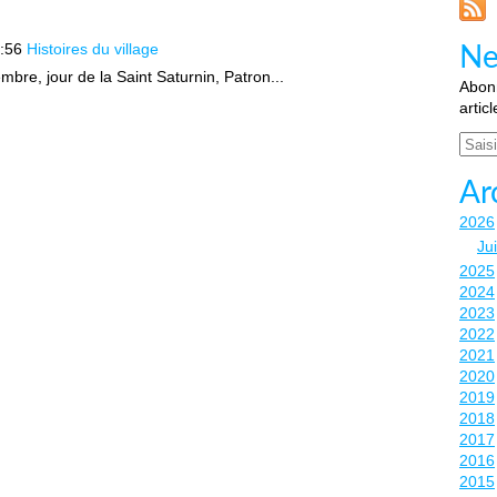
:56
Histoires du village
Ne
bre, jour de la Saint Saturnin, Patron...
Abonn
artic
Email
Ar
2026
Ju
2025
2024
2023
2022
2021
2020
2019
2018
2017
2016
2015