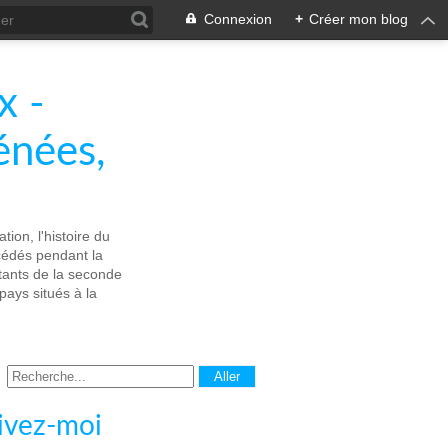
Connexion
+
Créer mon blog
x -
énées,
tion, l'histoire du
écédés pendant la
stants de la seconde
ays situés à la
ivez-moi