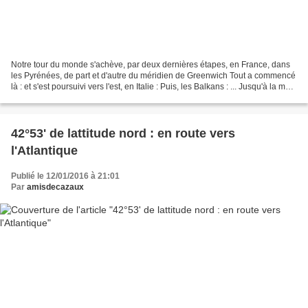
Notre tour du monde s'achève, par deux dernières étapes, en France, dans
les Pyrénées, de part et d'autre du méridien de Greenwich Tout a commencé
là : et s'est poursuivi vers l'est, en Italie : Puis, les Balkans : ... Jusqu'à la mer
Caspienne, aux confins...
42°53' de lattitude nord : en route vers
l'Atlantique
Publié le 12/01/2016 à 21:01
Par
amisdecazaux