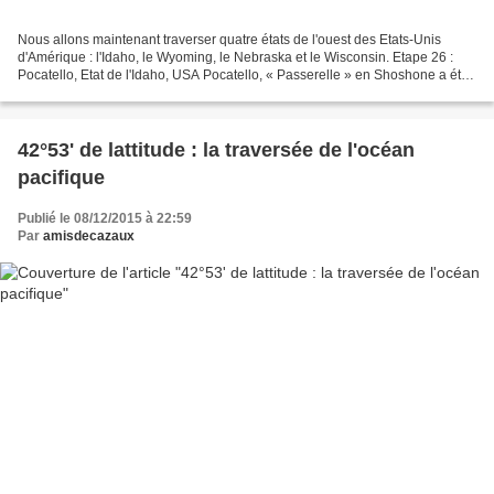
Nous allons maintenant traverser quatre états de l'ouest des Etats-Unis
d'Amérique : l'Idaho, le Wyoming, le Nebraska et le Wisconsin. Etape 26 :
Pocatello, Etat de l'Idaho, USA Pocatello, « Passerelle » en Shoshone a été
fondé en 1889. Pocatello était...
42°53' de lattitude : la traversée de l'océan
pacifique
Publié le 08/12/2015 à 22:59
Par
amisdecazaux