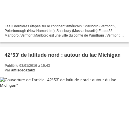
Les 3 dernières étapes sur le continent américain : Marlboro (Vermont),
Peterborough (New Hampshire), Salisbury (Massachusetts) Etape 33 :
Marlboro, Vermont Marlboro est une ville du comté de Windham , Vermont,
USA. Appelée initialement Marleborough,...
42°53' de latitude nord : autour du lac Michigan
Publié le 03/01/2016 à 15:43
Par
amisdecazaux