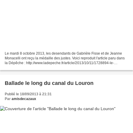
Le mardi 8 octobre 2013, les desendants de Gabrièle Fisse et de Jeanne
Monacelli ont reçu la médaille des justes. Voici reproduit l'article paru dans
la Dépêche : http://www.ladepeche.fr/article/2013/10/11/1728894-le-
devouement-de-jeanne-et-gabrielle-dans-l-histoire.html...
Ballade le long du canal du Louron
Publié le 18/09/2013 à 21:31
Par
amisdecazaux