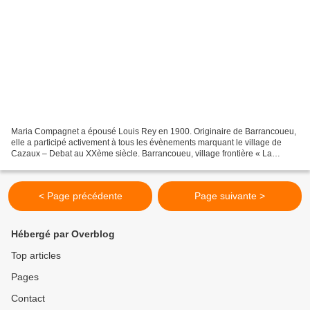
Maria Compagnet a épousé Louis Rey en 1900. Originaire de Barrancoueu,
elle a participé activement à tous les évènements marquant le village de
Cazaux – Debat au XXème siècle. Barrancoueu, village frontière « La
commune de Barrancoueu est située sur le...
< Page précédente
Page suivante >
Hébergé par Overblog
Top articles
Pages
Contact