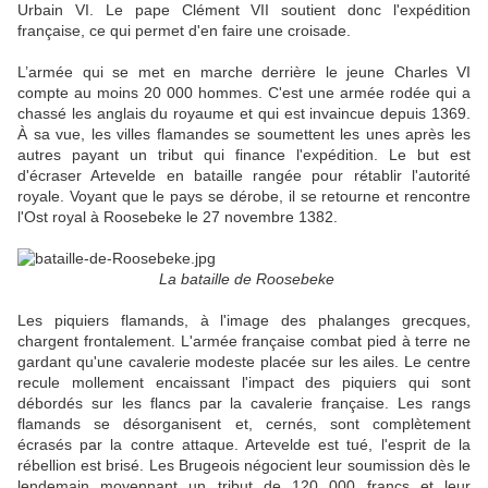
Urbain VI. Le pape Clément VII soutient donc l'expédition
française, ce qui permet d'en faire une croisade.
L’armée qui se met en marche derrière le jeune Charles VI
compte au moins 20 000 hommes. C'est une armée rodée qui a
chassé les anglais du royaume et qui est invaincue depuis 1369.
À sa vue, les villes flamandes se soumettent les unes après les
autres payant un tribut qui finance l'expédition. Le but est
d'écraser Artevelde en bataille rangée pour rétablir l'autorité
royale. Voyant que le pays se dérobe, il se retourne et rencontre
l'Ost royal à Roosebeke le 27 novembre 1382.
La bataille de Roosebeke
Les piquiers flamands, à l'image des phalanges grecques,
chargent frontalement. L'armée française combat pied à terre ne
gardant qu'une cavalerie modeste placée sur les ailes. Le centre
recule mollement encaissant l'impact des piquiers qui sont
débordés sur les flancs par la cavalerie française. Les rangs
flamands se désorganisent et, cernés, sont complètement
écrasés par la contre attaque. Artevelde est tué, l'esprit de la
rébellion est brisé. Les Brugeois négocient leur soumission dès le
lendemain moyennant un tribut de 120 000 francs et leur