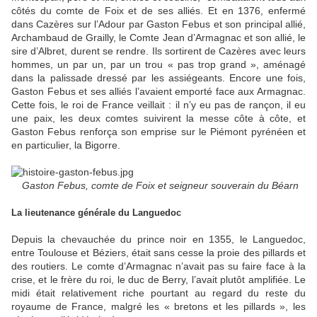
côtés du comte de Foix et de ses alliés. Et en 1376, enfermé
dans Cazères sur l’Adour par Gaston Febus et son principal allié,
Archambaud de Grailly, le Comte Jean d’Armagnac et son allié, le
sire d’Albret, durent se rendre. Ils sortirent de Cazères avec leurs
hommes, un par un, par un trou « pas trop grand », aménagé
dans la palissade dressé par les assiégeants. Encore une fois,
Gaston Febus et ses alliés l’avaient emporté face aux Armagnac.
Cette fois, le roi de France veillait : il n’y eu pas de rançon, il eu
une paix, les deux comtes suivirent la messe côte à côte, et
Gaston Febus renforça son emprise sur le Piémont pyrénéen et
en particulier, la Bigorre.
Gaston Febus, comte de Foix et seigneur souverain du Béarn
La lieutenance générale du Languedoc
Depuis la chevauchée du prince noir en 1355, le Languedoc,
entre Toulouse et Béziers, était sans cesse la proie des pillards et
des routiers. Le comte d’Armagnac n’avait pas su faire face à la
crise, et le frère du roi, le duc de Berry, l’avait plutôt amplifiée. Le
midi était relativement riche pourtant au regard du reste du
royaume de France, malgré les « bretons et les pillards », les