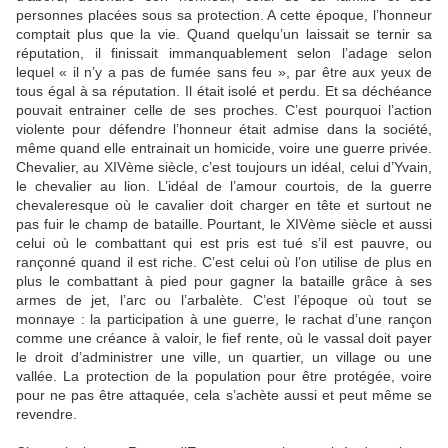
personnes placées sous sa protection. A cette époque, l’honneur
comptait plus que la vie. Quand quelqu’un laissait se ternir sa
réputation, il finissait immanquablement selon l’adage selon
lequel « il n’y a pas de fumée sans feu », par être aux yeux de
tous égal à sa réputation. Il était isolé et perdu. Et sa déchéance
pouvait entrainer celle de ses proches. C’est pourquoi l’action
violente pour défendre l’honneur était admise dans la société,
même quand elle entrainait un homicide, voire une guerre privée.
Chevalier, au XIVème siècle, c’est toujours un idéal, celui d’Yvain,
le chevalier au lion. L’idéal de l’amour courtois, de la guerre
chevaleresque où le cavalier doit charger en tête et surtout ne
pas fuir le champ de bataille. Pourtant, le XIVème siècle et aussi
celui où le combattant qui est pris est tué s’il est pauvre, ou
rançonné quand il est riche. C’est celui où l’on utilise de plus en
plus le combattant à pied pour gagner la bataille grâce à ses
armes de jet, l’arc ou l’arbalète. C’est l’époque où tout se
monnaye : la participation à une guerre, le rachat d’une rançon
comme une créance à valoir, le fief rente, où le vassal doit payer
le droit d’administrer une ville, un quartier, un village ou une
vallée. La protection de la population pour être protégée, voire
pour ne pas être attaquée, cela s’achète aussi et peut même se
revendre.