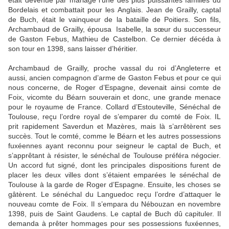
était devenue par mariage l’une des plus puissantes familles du
Bordelais et combattait pour les Anglais. Jean de Grailly, captal
de Buch, était le vainqueur de la bataille de Poitiers. Son fils,
Archambaud de Grailly, épousa Isabelle, la sœur du successeur
de Gaston Febus, Mathieu de Castelbon. Ce dernier décéda à
son tour en 1398, sans laisser d’héritier.
Archambaud de Grailly, proche vassal du roi d’Angleterre et
aussi, ancien compagnon d’arme de Gaston Febus et pour ce qui
nous concerne, de Roger d’Espagne, devenait ainsi comte de
Foix, vicomte du Béarn souverain et donc, une grande menace
pour le royaume de France. Collard d’Estouteville, Sénéchal de
Toulouse, reçu l’ordre royal de s’emparer du comté de Foix. IL
prit rapidement Saverdun et Mazères, mais là s’arrêtèrent ses
succès. Tout le comté, comme le Béarn et les autres possessions
fuxéennes ayant reconnu pour seigneur le captal de Buch, et
s’apprêtant à résister, le sénéchal de Toulouse préféra négocier.
Un accord fut signé, dont les principales dispositions furent de
placer les deux villes dont s’étaient emparées le sénéchal de
Toulouse à la garde de Roger d’Espagne. Ensuite, les choses se
gâtèrent. Le sénéchal du Languedoc reçu l’ordre d’attaquer le
nouveau comte de Foix. Il s’empara du Nébouzan en novembre
1398, puis de Saint Gaudens. Le captal de Buch dû capituler. Il
demanda à prêter hommages pour ses possessions fuxéennes,