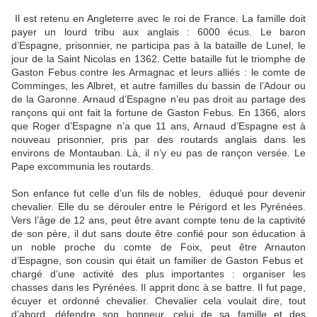
Il est retenu en Angleterre avec le roi de France. La famille doit
payer un lourd tribu aux anglais : 6000 écus. Le baron
d’Espagne, prisonnier, ne participa pas à la bataille de Lunel, le
jour de la Saint Nicolas en 1362. Cette bataille fut le triomphe de
Gaston Febus contre les Armagnac et leurs alliés : le comte de
Comminges, les Albret, et autre familles du bassin de l’Adour ou
de la Garonne. Arnaud d’Espagne n’eu pas droit au partage des
rançons qui ont fait la fortune de Gaston Febus. En 1366, alors
que Roger d’Espagne n’a que 11 ans, Arnaud d’Espagne est à
nouveau prisonnier, pris par des routards anglais dans les
environs de Montauban. Là, il n’y eu pas de rançon versée. Le
Pape excommunia les routards.
Son enfance fut celle d’un fils de nobles, éduqué pour devenir
chevalier. Elle du se dérouler entre le Périgord et les Pyrénées.
Vers l’âge de 12 ans, peut être avant compte tenu de la captivité
de son père, il dut sans doute être confié pour son éducation à
un noble proche du comte de Foix, peut être Arnauton
d’Espagne, son cousin qui était un familier de Gaston Febus et
chargé d’une activité des plus importantes : organiser les
chasses dans les Pyrénées. Il apprit donc à se battre. Il fut page,
écuyer et ordonné chevalier. Chevalier cela voulait dire, tout
d’abord, défendre son honneur, celui de sa famille et des