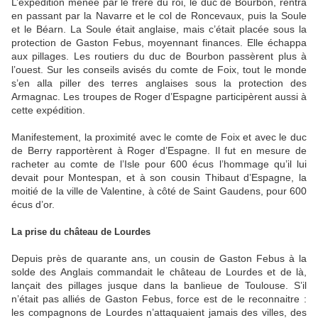
L’expédition menée par le frère du roi, le duc de Bourbon, rentra
en passant par la Navarre et le col de Roncevaux, puis la Soule
et le Béarn. La Soule était anglaise, mais c’était placée sous la
protection de Gaston Febus, moyennant finances. Elle échappa
aux pillages. Les routiers du duc de Bourbon passèrent plus à
l’ouest. Sur les conseils avisés du comte de Foix, tout le monde
s’en alla piller des terres anglaises sous la protection des
Armagnac. Les troupes de Roger d’Espagne participèrent aussi à
cette expédition.
Manifestement, la proximité avec le comte de Foix et avec le duc
de Berry rapportèrent à Roger d’Espagne. Il fut en mesure de
racheter au comte de l’Isle pour 600 écus l’hommage qu’il lui
devait pour Montespan, et à son cousin Thibaut d’Espagne, la
moitié de la ville de Valentine, à côté de Saint Gaudens, pour 600
écus d’or.
La prise du château de Lourdes
Depuis près de quarante ans, un cousin de Gaston Febus à la
solde des Anglais commandait le château de Lourdes et de là,
lançait des pillages jusque dans la banlieue de Toulouse. S’il
n’était pas alliés de Gaston Febus, force est de le reconnaitre :
les compagnons de Lourdes n’attaquaient jamais des villes, des