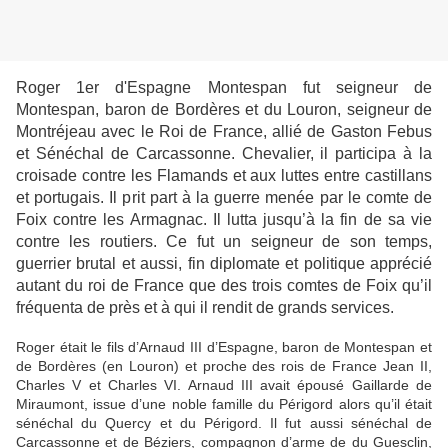
Roger 1er d'Espagne Montespan fut seigneur de
Montespan, baron de Bordères et du Louron, seigneur de
Montréjeau avec le Roi de France, allié de Gaston Febus
et Sénéchal de Carcassonne. Chevalier, il participa à la
croisade contre les Flamands et aux luttes entre castillans
et portugais. Il prit part à la guerre menée par le comte de
Foix contre les Armagnac. Il lutta jusqu’à la fin de sa vie
contre les routiers. Ce fut un seigneur de son temps,
guerrier brutal et aussi, fin diplomate et politique apprécié
autant du roi de France que des trois comtes de Foix qu’il
fréquenta de près et à qui il rendit de grands services.
Roger était le fils d’Arnaud III d’Espagne, baron de Montespan et
de Bordères (en Louron) et proche des rois de France Jean II,
Charles V et Charles VI. Arnaud III avait épousé Gaillarde de
Miraumont, issue d’une noble famille du Périgord alors qu’il était
sénéchal du Quercy et du Périgord. Il fut aussi sénéchal de
Carcassonne et de Béziers, compagnon d’arme de du Guesclin,