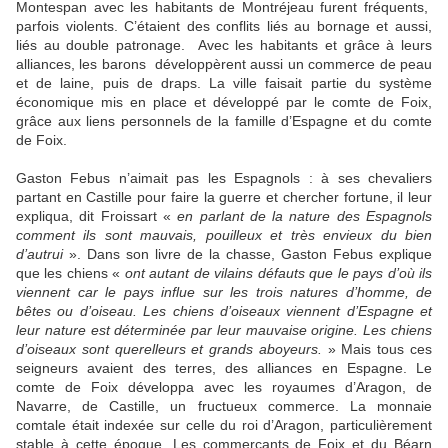
Montespan avec les habitants de Montréjeau furent fréquents,
parfois violents. C’étaient des conflits liés au bornage et aussi,
liés au double patronage. Avec les habitants et grâce à leurs
alliances, les barons développèrent aussi un commerce de peau
et de laine, puis de draps. La ville faisait partie du système
économique mis en place et développé par le comte de Foix,
grâce aux liens personnels de la famille d’Espagne et du comte
de Foix.
Gaston Febus n’aimait pas les Espagnols : à ses chevaliers
partant en Castille pour faire la guerre et chercher fortune, il leur
expliqua, dit Froissart «
en parlant de la nature des Espagnols
comment ils sont mauvais, pouilleux et très envieux du bien
d’autrui
». Dans son livre de la chasse, Gaston Febus explique
que les chiens «
ont autant de vilains défauts que le pays d’où ils
viennent car le pays influe sur les trois natures d’homme, de
bêtes ou d’oiseau. Les chiens d’oiseaux viennent d’Espagne et
leur nature est déterminée par leur mauvaise origine. Les chiens
d’oiseaux sont querelleurs et grands aboyeurs.
» Mais tous ces
seigneurs avaient des terres, des alliances en Espagne. Le
comte de Foix développa avec les royaumes d’Aragon, de
Navarre, de Castille, un fructueux commerce. La monnaie
comtale était indexée sur celle du roi d’Aragon, particulièrement
stable à cette époque. Les commerçants de Foix et du Béarn