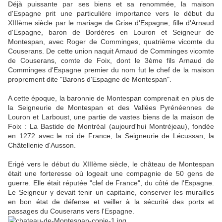
Déjà puissante par ses biens et sa renommée, la maison
d'Espagne prit une particulière importance vers le début du
XIIIème siècle par le mariage de Grise d'Espagne, fille d'Arnaud
d'Espagne, baron de Bordères en Louron et Seigneur de
Montespan, avec Roger de Comminges, quatrième vicomte du
Couserans. De cette union naquit Arnaud de Comminges vicomte
de Couserans, comte de Foix, dont le 3ème fils Arnaud de
Comminges d'Espagne premier du nom fut le chef de la maison
proprement dite "Barons d'Espagne de Montespan".
A cette époque, la baronnie de Montespan comprenait en plus de
la Seigneurie de Montespan et des Vallées Pyrénéennes de
Louron et Larboust, une partie de vastes biens de la maison de
Foix : La Bastide de Montréal (aujourd'hui Montréjeau), fondée
en 1272 avec le roi de France, la Seigneurie de Lécussan, la
Châtellenie d'Ausson.
Erigé vers le début du XIIIème siècle, le château de Montespan
était une forteresse où logeait une compagnie de 50 gens de
guerre. Elle était réputée "clef de France", du côté de l'Espagne.
Le Seigneur y devait tenir un capitaine, conserver les murailles
en bon état de défense et veiller à la sécurité des ports et
passages du Couserans vers l'Espagne.