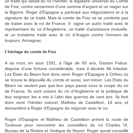
un traité qui faisait du roi l’héritier, le légataire universel du Comte
de Foix, contre versement d’une somme d’argent et un viager sur
la Bigorre. Roger d’Espagne a participé aux négociations et à la
signature de ce traité. Mais le comte de Foix ne se contente pas
de traiter avec le roi de France. Il signe un autre traité avec le
représentant du roi d’Angleterre, un traité d’assistance mutuelle,
et un troisième traité avec le roi d’Aragon contre l’ennemi de
toujours, Armagnac.
L’héritage du comte de Foix
A sa mort, en aout 1391, à l’âge de 60 ans, Gaston Febus
dispose d’une fortune considérable, mais il décède Ab Intestat.
Les Etats du Béarn font donc venir Roger d’Espagne à Orthez où
se trouve la dépouille du comte et aussi, son trésor. Les Etats du
Béarn ne veulent pas que leur pays passe sous la coupe du roi
de France. Ils sont voisins du roi d’Angleterre et la politique de
leur seigneur les a mis à l’abri des guerres de cent ans. Ils font
donc venir l’héritier naturel, Mathieu de Castelbon, 14 ans, et
demandent à Roger d’Espagne de négocier avec le roi.
Roger d’Espagne et Mathieu de Castelbon prirent la route de
Toulouse pour rencontrer les conseillers du roi Charles VI,
Bureau de la Rivière et l’évêque de Noyon. Roger aurait conseillé