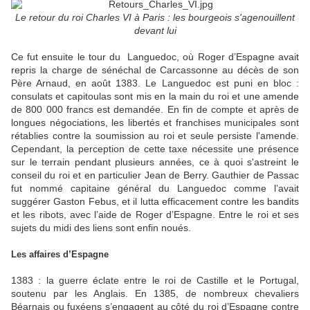
Le retour du roi Charles VI à Paris : les bourgeois s'agenouillent
devant lui
Ce fut ensuite le tour du Languedoc, où Roger d’Espagne avait
repris la charge de sénéchal de Carcassonne au décès de son
Père Arnaud, en août 1383. Le Languedoc est puni en bloc :
consulats et capitoulas sont mis en la main du roi et une amende
de 800 000 francs est demandée. En fin de compte et après de
longues négociations, les libertés et franchises municipales sont
rétablies contre la soumission au roi et seule persiste l'amende.
Cependant, la perception de cette taxe nécessite une présence
sur le terrain pendant plusieurs années, ce à quoi s'astreint le
conseil du roi et en particulier Jean de Berry. Gauthier de Passac
fut nommé capitaine général du Languedoc comme l’avait
suggérer Gaston Febus, et il lutta efficacement contre les bandits
et les ribots, avec l’aide de Roger d’Espagne. Entre le roi et ses
sujets du midi des liens sont enfin noués.
Les affaires d’Espagne
1383 : la guerre éclate entre le roi de Castille et le Portugal,
soutenu par les Anglais. En 1385, de nombreux chevaliers
Béarnais ou fuxéens s’engagent au côté du roi d’Espagne contre