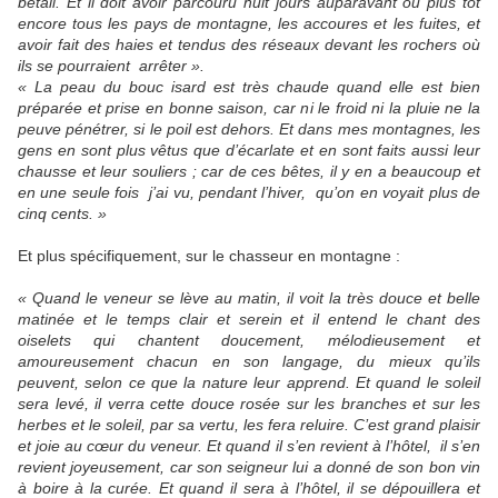
bétail. Et il doit avoir parcouru huit jours auparavant ou plus tôt
encore tous les pays de montagne, les accoures et les fuites, et
avoir fait des haies et tendus des réseaux devant les rochers où
ils se pourraient arrêter ».
« La peau du bouc isard est très chaude quand elle est bien
préparée et prise en bonne saison, car ni le froid ni la pluie ne la
peuve pénétrer, si le poil est dehors. Et dans mes montagnes, les
gens en sont plus vêtus que d’écarlate et en sont faits aussi leur
chausse et leur souliers ; car de ces bêtes, il y en a beaucoup et
en une seule fois j’ai vu, pendant l’hiver, qu’on en voyait plus de
cinq cents. »
Et plus spécifiquement, sur le chasseur en montagne :
« Quand le veneur se lève au matin, il voit la très douce et belle
matinée et le temps clair et serein et il entend le chant des
oiselets qui chantent doucement, mélodieusement et
amoureusement chacun en son langage, du mieux qu’ils
peuvent, selon ce que la nature leur apprend. Et quand le soleil
sera levé, il verra cette douce rosée sur les branches et sur les
herbes et le soleil, par sa vertu, les fera reluire. C’est grand plaisir
et joie au cœur du veneur. Et quand il s’en revient à l’hôtel, il s’en
revient joyeusement, car son seigneur lui a donné de son bon vin
à boire à la curée. Et quand il sera à l’hôtel, il se dépouillera et