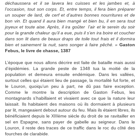
déchaussera et il se lavera les cuisses et les jambes et, à
l’occasion, tout son corps. Et, entre temps, il fera bien préparer
un souper de lard, de cerf et d’autres bonnes nourritures et de
bon vin. Et quand il aura bien mangé et bien bu, il en sera tout
joyeux et toute aise. Après, il ira goûter l’air et le serein du soir
pour la grande chaleur qu’il a eue, puis il s’en ira boire et coucher
dans son lit dans de beaux draps de toile tout frais et il dormira
bien et sainement la nuit, sans songer à faire pêché. »
Gaston
Febus, le livre de chasse, 1387
L’époque que nous allons décrire est faite de bataille mais aussi
d’épidémies. La grande peste de 1348 tua la moitié de la
population et demeura ensuite endémique. Dans les vallées,
surtout celles qui étaient lieu de passage, la mortalité fut forte, et
le Louron, quoiqu’un peu à part, ne dû pas faire exception.
Comme le montre la description de Gaston Febus, les
montagnards s’habillaient et vivaient avec ce que la nature leur
laissait. Ils habitaient des maisons où ils dormaient à plusieurs
par lit, mangeaient debout autour du feu. Mais ils étaient libres, ils
bénéficiaient depuis le XIIIème siècle du droit de se ravitailler en
sel en Espagne, sans payer de gabelle au seigneur. Dans le
Louron, il reste des traces de ce traffic dans le roc du côté des
fourches de clarabide.