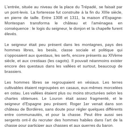
L'entrée, située au niveau de la place du Trépadé, se faisait par
un pont-levis. La forteresse fut construite à la fin du XIIIe siècle,
en pierre de taille. Entre 1308 et 1311, la maison d'Espagne-
Montespan transforma le château et l'aménagea en
conséquence : le logis du seigneur, le donjon et la chapelle furent
élevés.
Le seigneur était peu présent dans les montagnes, pays des
hommes libres, les besiis, classe sociale et politique qui
s’opposaient aux questaus, les serfs, encore présents au XIVème
siècle, et aux crestiaas (les cagots). Il pouvait néanmoins exister
encore des questaus dans les vallées et surtout, beaucoup de
brassiers.
Les hommes libres se regroupaient en vésiaus. Les terres
cultivables étaient regroupées en casaus, eux-mêmes morcelées
en ostau. Les vallées étaient plus ou moins structurées selon les
chartes obtenues. Le Louron était assez fragmenté, et le
seigneur d’Espagne peu présent. Roger 1er venait dans son
château de Bordères, sans doute pour régler quelques différents
entre communautés, et pour la chasse. Peut être aussi ses
sergents ont-il du recruter des hommes habiles dans l’art de la
chasse pour participer aux chasses et aux guerres du baron.