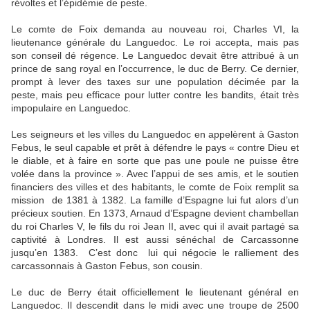
révoltes et l’épidémie de peste.
Le comte de Foix demanda au nouveau roi, Charles VI, la
lieutenance générale du Languedoc. Le roi accepta, mais pas
son conseil dé régence. Le Languedoc devait être attribué à un
prince de sang royal en l’occurrence, le duc de Berry. Ce dernier,
prompt à lever des taxes sur une population décimée par la
peste, mais peu efficace pour lutter contre les bandits, était très
impopulaire en Languedoc.
Les seigneurs et les villes du Languedoc en appelèrent à Gaston
Febus, le seul capable et prêt à défendre le pays « contre Dieu et
le diable, et à faire en sorte que pas une poule ne puisse être
volée dans la province ». Avec l’appui de ses amis, et le soutien
financiers des villes et des habitants, le comte de Foix remplit sa
mission de 1381 à 1382. La famille d’Espagne lui fut alors d’un
précieux soutien. En 1373, Arnaud d’Espagne devient chambellan
du roi Charles V, le fils du roi Jean II, avec qui il avait partagé sa
captivité à Londres. Il est aussi sénéchal de Carcassonne
jusqu’en 1383. C’est donc lui qui négocie le ralliement des
carcassonnais à Gaston Febus, son cousin.
Le duc de Berry était officiellement le lieutenant général en
Languedoc. Il descendit dans le midi avec une troupe de 2500