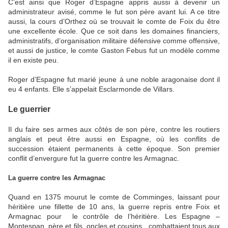
C’est ainsi que Roger d’Espagne appris aussi à devenir un
administrateur avisé, comme le fut son père avant lui. A ce titre
aussi, la cours d’Orthez où se trouvait le comte de Foix du être
une excellente école. Que ce soit dans les domaines financiers,
administratifs, d’organisation militaire défensive comme offensive,
et aussi de justice, le comte Gaston Febus fut un modèle comme
il en existe peu.
Roger d’Espagne fut marié jeune à une noble aragonaise dont il
eu 4 enfants. Elle s’appelait Esclarmonde de Villars.
Le guerrier
Il du faire ses armes aux côtés de son père, contre les routiers
anglais et peut être aussi en Espagne, où les conflits de
succession étaient permanents à cette époque. Son premier
conflit d’envergure fut la guerre contre les Armagnac.
La guerre contre les Armagnac
Quand en 1375 mourut le comte de Comminges, laissant pour
héritière une fillette de 10 ans, la guerre repris entre Foix et
Armagnac pour le contrôle de l’héritière. Les Espagne –
Montespan, père et fils, oncles et cousins, combattaient tous aux