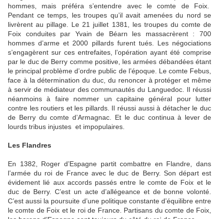
hommes, mais préféra s’entendre avec le comte de Foix.
Pendant ce temps, les troupes qu’il avait amenées du nord se
livrèrent au pillage. Le 21 juillet 1381, les troupes du comte de
Foix conduites par Yvain de Béarn les massacrèrent : 700
hommes d’arme et 2000 pillards furent tués. Les négociations
s’engagèrent sur ces entrefaites, l’opération ayant été comprise
par le duc de Berry comme positive, les armées débandées étant
le principal problème d’ordre public de l’époque. Le comte Febus,
face à la détermination du duc, du renoncer à protéger et même
à servir de médiateur des communautés du Languedoc. Il réussi
néanmoins à faire nommer un capitaine général pour lutter
contre les routiers et les pillards. Il réussi aussi à détacher le duc
de Berry du comte d’Armagnac. Et le duc continua à lever de
lourds tribus injustes et impopulaires.
Les Flandres
En 1382, Roger d’Espagne partit combattre en Flandre, dans
l’armée du roi de France avec le duc de Berry. Son départ est
évidement lié aux accords passés entre le comte de Foix et le
duc de Berry. C’est un acte d’allégeance et de bonne volonté.
C’est aussi la poursuite d’une politique constante d’équilibre entre
le comte de Foix et le roi de France. Partisans du comte de Foix,