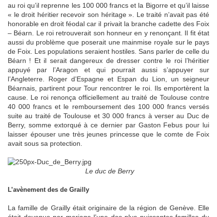
au roi qu’il reprenne les 100 000 francs et la Bigorre et qu’il laisse
« le droit héritier recevoir son héritage ». Le traité n’avait pas été
honorable en droit féodal car il privait la branche cadette des Foix
– Béarn. Le roi retrouverait son honneur en y renonçant. Il fit état
aussi du problème que poserait une mainmise royale sur le pays
de Foix. Les populations seraient hostiles. Sans parler de celle du
Béarn ! Et il serait dangereux de dresser contre le roi l’héritier
appuyé par l’Aragon et qui pourrait aussi s’appuyer sur
l’Angleterre. Roger d’Espagne et Espan du Lion, un seigneur
Béarnais, partirent pour Tour rencontrer le roi. Ils emportèrent la
cause. Le roi renonça officiellement au traité de Toulouse contre
40 000 francs et le remboursement des 100 000 francs versés
suite au traité de Toulouse et 30 000 francs à verser au Duc de
Berry, somme extorqué à ce dernier par Gaston Febus pour lui
laisser épouser une très jeunes princesse que le comte de Foix
avait sous sa protection.
Le duc de Berry
L’avènement des de Grailly
La famille de Grailly était originaire de la région de Genève. Elle