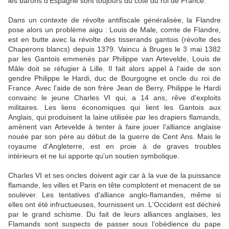
les barons d’Espagne sont toujours du côté du roi de France.
Dans un contexte de révolte antifiscale généralisée, la Flandre
pose alors un problème aigu : Louis de Male, comte de Flandre,
est en butte avec la révolte des tisserands gantois (révolte des
Chaperons blancs) depuis 1379. Vaincu à Bruges le 3 mai 1382
par les Gantois emmenés par Philippe van Artevelde, Louis de
Mâle doit se réfugier à Lille. Il fait alors appel à l'aide de son
gendre Philippe le Hardi, duc de Bourgogne et oncle du roi de
France. Avec l'aide de son frère Jean de Berry, Philippe le Hardi
convainc le jeune Charles VI qui, a 14 ans, rêve d'exploits
militaires. Les liens économiques qui lient les Gantois aux
Anglais, qui produisent la laine utilisée par les drapiers flamands,
amènent van Artevelde à tenter à faire jouer l'alliance anglaise
nouée par son père au début de la guerre de Cent Ans. Mais le
royaume d'Angleterre, est en proie à de graves troubles
intérieurs et ne lui apporte qu'un soutien symbolique.
Charles VI et ses oncles doivent agir car à la vue de la puissance
flamande, les villes et Paris en tête complotent et menacent de se
soulever. Les tentatives d'alliance anglo-flamandes, même si
elles ont été infructueuses, fournissent un. L'Occident est déchiré
par le grand schisme. Du fait de leurs alliances anglaises, les
Flamands sont suspects de passer sous l’obédience du pape