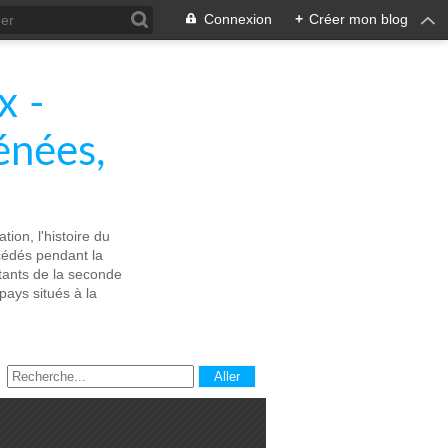
Connexion
+
Créer mon blog
x -
énées,
tion, l'histoire du
écédés pendant la
stants de la seconde
ays situés à la