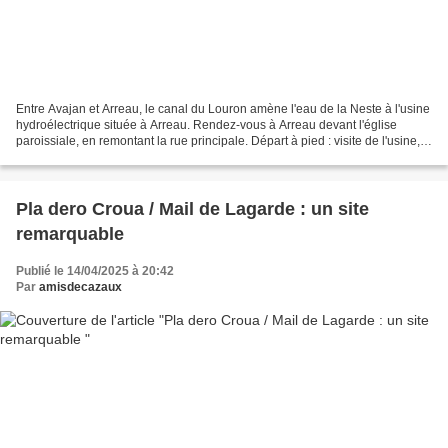
Entre Avajan et Arreau, le canal du Louron amène l'eau de la Neste à l'usine
hydroélectrique située à Arreau. Rendez-vous à Arreau devant l'église
paroissiale, en remontant la rue principale. Départ à pied : visite de l'usine,
puis nous gagnerons le point...
Pla dero Croua / Mail de Lagarde : un site
remarquable
Publié le 14/04/2025 à 20:42
Par
amisdecazaux