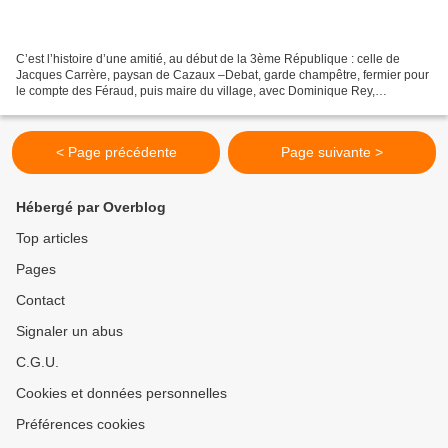
C’est l’histoire d’une amitié, au début de la 3ème République : celle de
Jacques Carrère, paysan de Cazaux –Debat, garde champêtre, fermier pour
le compte des Féraud, puis maire du village, avec Dominique Rey,
entrepreneur, instituteur laïc et républicain...
< Page précédente
Page suivante >
Hébergé par Overblog
Top articles
Pages
Contact
Signaler un abus
C.G.U.
Cookies et données personnelles
Préférences cookies