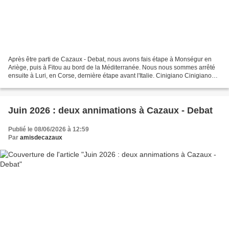
Après être parti de Cazaux - Debat, nous avons fais étape à Monségur en
Ariège, puis à Fitou au bord de la Méditerranée. Nous nous sommes arrêté
ensuite à Luri, en Corse, dernière étape avant l'Italie. Cinigiano Cinigiano
est une commune de Toscane, en...
Juin 2026 : deux annimations à Cazaux - Debat
Publié le 08/06/2026 à 12:59
Par
amisdecazaux