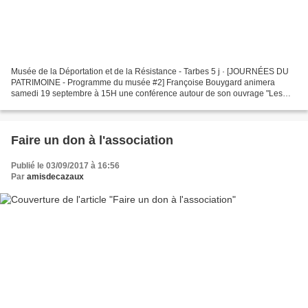
Musée de la Déportation et de la Résistance - Tarbes 5 j · [JOURNÉES DU
PATRIMOINE - Programme du musée #2] Françoise Bouygard animera
samedi 19 septembre à 15H une conférence autour de son ouvrage "Les
bûcherons de Cazaux-Debat". L'accès à la conférence...
Faire un don à l'association
Publié le 03/09/2017 à 16:56
Par
amisdecazaux