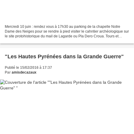
Mercredi 10 juin : rendez vous à 17h30 au parking de la chapelle Notre
Dame des Neiges pour se rendre à pied visiter le cahntier archéologique sur
le site protohistorique du mail de Lagarde ou Pla Dero Croua. Tours et
détours à Cazaux-Debat Dimanche 28...
"Les Hautes Pyrénées dans la Grande Guerre"
Publié le 15/02/2016 à 17:37
Par
amisdecazaux