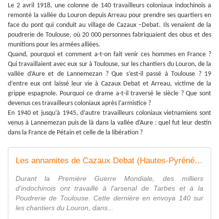
Le 2 avril 1918, une colonne de 140 travailleurs coloniaux indochinois a
remonté la vallée du Louron depuis Arreau pour prendre ses quartiers en
face du pont qui conduit au village de Cazaux –Debat. Ils venaient de la
poudrerie de Toulouse, où 20 000 personnes fabriquaient des obus et des
munitions pour les armées alliées.
Quand, pourquoi et comment a-t-on fait venir ces hommes en France ?
Qui travaillaient avec eux sur à Toulouse, sur les chantiers du Louron, de la
vallée d’Aure et de Lannemezan ?
Que s’est-il passé à Toulouse ? 19
d’entre eux ont laissé leur vie à Cazaux Debat et Arreau, victime de la
grippe espagnole. Pourquoi ce drame a-t-il traversé le siècle ? Que sont
devenus ces travailleurs coloniaux après l’armistice ?
En 1940 et jusqu’à 1945, d’autre travailleurs coloniaux vietnamiens sont
venus à Lannemezan puis de là dans la vallée d’Aure : quel fut leur destin
dans la France de Pétain et celle de la libération ?
Les annamites de Cazaux Debat (Hautes-Pyrénées) morts pour la France - France 3 Occitanie
Durant la Première Guerre Mondiale, des milliers
d'indochinois ont travaillé à l'arsenal de Tarbes et à la
Poudrerie de Toulouse. Cette dernière en envoya 140 sur
les chantiers du Louron, dans...