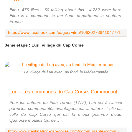
Fitou. 476 likes · 60 talking about this · 4,282 were here.
Fitou is a commune in the Aude department in southern
France.
https://www.facebook.com/pages/Fitou/106202739410477?fref=ts
3eme étape : Luri, village du Cap Corse
Le village de Luri avec, au fond, la Méditerrannée
Luri - Les communes du Cap Corse: Communauté de communes
Pour les auteurs du Plan Terrier (1772), Luri est à classer
parmi les communautés avantagées par la nature : " elle est
celle du Cap Corse qui est la mieux pourvue d'eau.
Quatorze moulins tourne...
http://www.destination-cap-corse.com/communaute-communes/cap-corse.php?menu=96&ssm=103