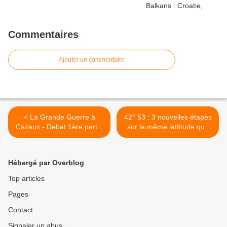
Commentaires
Ajouter un commentaire
< La Grande Guerre à
42° 53 : 3 nouvelles étapes
Cazaux - Debat 1ère partie
sur la même lattitude que
: l'été 1914
Cazaux Debat à Cinigiano,
Montefalco et Martinsicuro
>
Hébergé par Overblog
Top articles
Pages
Contact
Signaler un abus