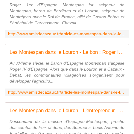
Roger 1er d'Espagne Montespan fut seigneur de
Montespan, baron de Bordères et du Louron, seigneur de
Montréjeau avec le Roi de France, allié de Gaston Febus et
Sénéchal de Carcassonne. Chevali...
http://www.amisdecazaux.fr/article-es-montespan-dans-le-louron-la-brute-roger-1er-d-espagne-chevalier-du-siecle-de-fer-121409200.html
Les Montespan dans le Louron - Le bon : Roger IV d'Espagne Montespan, chevalier de la Renaissance - Les amis de Cazaux - Debat Hautes Pyrénées, France
Au XVIème siècle, le Baron d'Espagne Montespan s'appelle
Roger IV d'Espagne. Alors que dans le Louron et à Cazaux -
Debat, les communautés villageoises s'organisent pour
développer l'agricultu...
http://www.amisdecazaux.fr/article-les-montespan-dans-le-louron-le-bon-roger-iv-d-espagne-montespan-chevalier-de-la-renaissance-122033648.html
Les Montespan dans le Louron - L'entrepreneur - Louis Antoine de Pardaillan de Grondin, Marquis de Montespan, duc d'Antin et pair de France - Les amis de Cazaux - Debat Hautes Pyrénées, France
Descendant de la maison d'Espagne-Montespan, proche
des comtes de Foix et donc, des Bourbons, Louis Antoine de
Pardaillan de Grondin eu le mérite de savoir se rendre