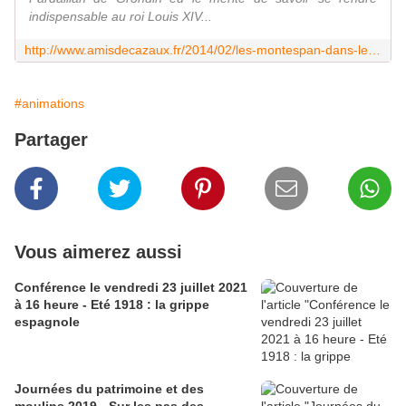
indispensable au roi Louis XIV...
http://www.amisdecazaux.fr/2014/02/les-montespan-dans-le-louron-l-entrepreneur-louis-antoine-de-pardaillan-de-grondin-marquis-de-montespan-duc-d-antin-et-pair-de-f
#animations
Partager
Vous aimerez aussi
Conférence le vendredi 23 juillet 2021
à 16 heure - Eté 1918 : la grippe
espagnole
Journées du patrimoine et des