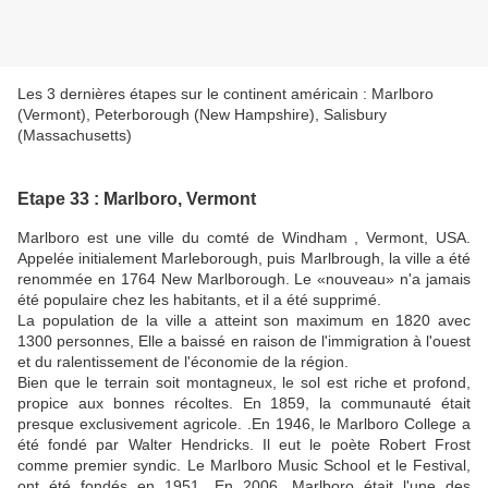
Les 3 dernières étapes sur le continent américain : Marlboro
(Vermont), Peterborough (New Hampshire), Salisbury
(Massachusetts)
Etape 33 : Marlboro, Vermont
Marlboro est une ville du comté de Windham , Vermont, USA.
Appelée initialement Marleborough, puis Marlbrough, la ville a été
renommée en 1764 New Marlborough. Le «nouveau» n'a jamais
été populaire chez les habitants, et il a été supprimé.
La population de la ville a atteint son maximum en 1820 avec
1300 personnes, Elle a baissé en raison de l'immigration à l'ouest
et du ralentissement de l'économie de la région.
Bien que le terrain soit montagneux, le sol est riche et profond,
propice aux bonnes récoltes. En 1859, la communauté était
presque exclusivement agricole. .En 1946, le Marlboro College a
été fondé par Walter Hendricks. Il eut le poète Robert Frost
comme premier syndic. Le Marlboro Music School et le Festival,
ont été fondés en 1951. En 2006, Marlboro était l'une des