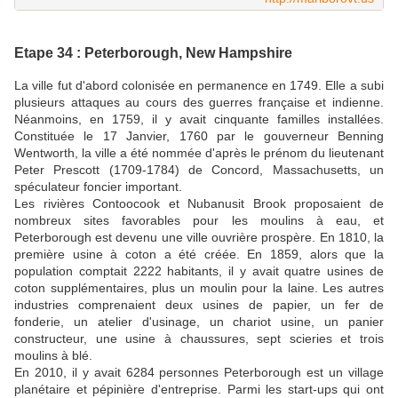
Etape 34 : Peterborough, New Hampshire
La ville fut d'abord colonisée en permanence en 1749. Elle a subi
plusieurs attaques au cours des guerres française et indienne.
Néanmoins, en 1759, il y avait cinquante familles installées.
Constituée le 17 Janvier, 1760 par le gouverneur Benning
Wentworth, la ville a été nommée d'après le prénom du lieutenant
Peter Prescott (1709-1784) de Concord, Massachusetts, un
spéculateur foncier important.
Les rivières Contoocook et Nubanusit Brook proposaient de
nombreux sites favorables pour les moulins à eau, et
Peterborough est devenu une ville ouvrière prospère. En 1810, la
première usine à coton a été créée. En 1859, alors que la
population comptait 2222 habitants, il y avait quatre usines de
coton supplémentaires, plus un moulin pour la laine. Les autres
industries comprenaient deux usines de papier, un fer de
fonderie, un atelier d'usinage, un chariot usine, un panier
constructeur, une usine à chaussures, sept scieries et trois
moulins à blé.
En 2010, il y avait 6284 personnes Peterborough est un village
planétaire et pépinière d'entreprise. Parmi les start-ups qui ont