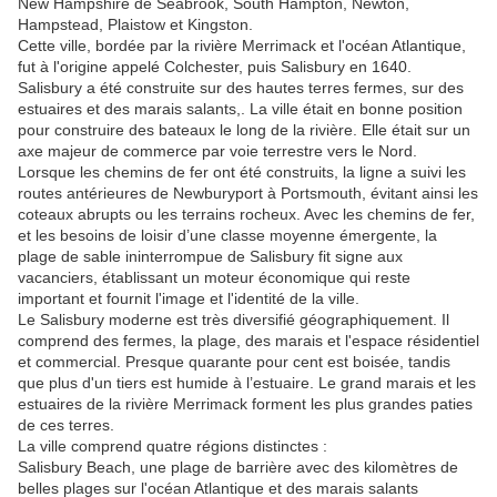
New Hampshire de Seabrook, South Hampton, Newton,
Hampstead, Plaistow et Kingston.
Cette ville, bordée par la rivière Merrimack et l'océan Atlantique,
fut à l'origine appelé Colchester, puis Salisbury en 1640.
Salisbury a été construite sur des hautes terres fermes, sur des
estuaires et des marais salants,. La ville était en bonne position
pour construire des bateaux le long de la rivière. Elle était sur un
axe majeur de commerce par voie terrestre vers le Nord.
Lorsque les chemins de fer ont été construits, la ligne a suivi les
routes antérieures de Newburyport à Portsmouth, évitant ainsi les
coteaux abrupts ou les terrains rocheux. Avec les chemins de fer,
et les besoins de loisir d’une classe moyenne émergente, la
plage de sable ininterrompue de Salisbury fit signe aux
vacanciers, établissant un moteur économique qui reste
important et fournit l'image et l'identité de la ville.
Le Salisbury moderne est très diversifié géographiquement. Il
comprend des fermes, la plage, des marais et l'espace résidentiel
et commercial. Presque quarante pour cent est boisée, tandis
que plus d'un tiers est humide à l’estuaire. Le grand marais et les
estuaires de la rivière Merrimack forment les plus grandes paties
de ces terres.
La ville comprend quatre régions distinctes :
Salisbury Beach, une plage de barrière avec des kilomètres de
belles plages sur l'océan Atlantique et des marais salants