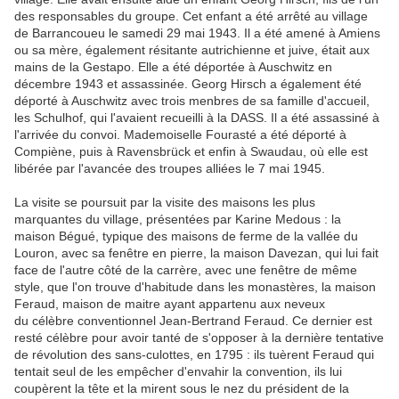
des responsables du groupe. Cet enfant a été arrêté au village
de Barrancoueu le samedi 29 mai 1943. Il a été amené à Amiens
ou sa mère, également résitante autrichienne et juive, était aux
mains de la Gestapo. Elle a été déportée à Auschwitz en
décembre 1943 et assassinée. Georg Hirsch a également été
déporté à Auschwitz avec trois menbres de sa famille d'accueil,
les Schulhof, qui l'avaient recueilli à la DASS. Il a été assassiné à
l'arrivée du convoi. Mademoiselle Fourasté a été déporté à
Compiène, puis à Ravensbrück et enfin à Swaudau, où elle est
libérée par l'avancée des troupes alliées le 7 mai 1945.
La visite se poursuit par la visite des maisons les plus
marquantes du village, présentées par Karine Medous : la
maison Bégué, typique des maisons de ferme de la vallée du
Louron, avec sa fenêtre en pierre, la maison Davezan, qui lui fait
face de l'autre côté de la carrère, avec une fenêtre de même
style, que l'on trouve d'habitude dans les monastères, la maison
Feraud, maison de maitre ayant appartenu aux neveux
du célèbre conventionnel Jean-Bertrand Feraud. Ce dernier est
resté célèbre pour avoir tanté de s'opposer à la dernière tentative
de révolution des sans-culottes, en 1795 : ils tuèrent Feraud qui
tentait seul de les empêcher d'envahir la convention, ils lui
coupèrent la tête et la mirent sous le nez du président de la